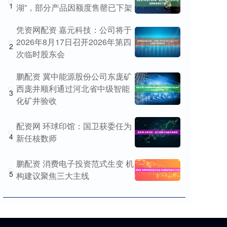
1
湖”，部分产品因额度售罄已下架
凭资网配资 嘉元科技：公司将于
2026年8月17日召开2026年第四
2
次临时股东会
鹏配资 冀中能源股份公司东庞矿
西庞井顺利通过河北省中级智能
3
化矿井验收
配资网 环球印馆：国卫获委任为
4
新任核数师
鹏配资 消费电子投资范式生变 机
5
构建议聚焦三大主线