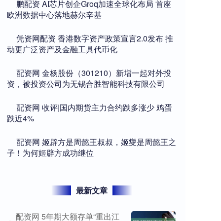
​鹏配资 AI芯片创企Groq加速全球化布局 首座
欧洲数据中心落地赫尔辛基
​凭资网配资 香港数字资产政策宣言2.0发布 推
动更广泛资产及金融工具代币化
​配资网 金杨股份（301210）新增一起对外投
资，被投资公司为无锡合胜智能科技有限公司
​配资网 收评|国内期货主力合约跌多涨少 鸡蛋
跌近4%
​配资网 姬辟方是周懿王叔叔，姬燮是周懿王之
子！为何姬辟方成功继位
最新文章
配资网 5年期大额存单“重出江