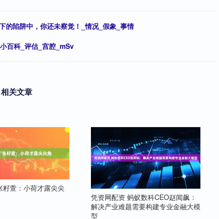
下的陷阱中，你还未察觉！_情况_假象_事情
小百科_评估_宫腔_mSv
相关文章
张籽萱：小荷才露尖尖
凭资网配资 蚂蚁数科CEO赵闻飙：
解决产业难题需要构建专业金融大模
型