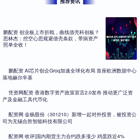
推荐资讯
鹏配资 创业板上市折戟，曲线借壳科创板？
思林杰：挖空心思规避借壳条款，带病资产
照单全收！
​鹏配资 AI芯片创企Groq加速全球化布局 首座欧洲数据中心
落地赫尔辛基
​凭资网配资 香港数字资产政策宣言2.0发布 推动更广泛资
产及金融工具代币化
​配资网 金杨股份（301210）新增一起对外投资，被投资公
司为无锡合胜智能科技有限公司
​配资网 收评|国内期货主力合约跌多涨少 鸡蛋跌近4%