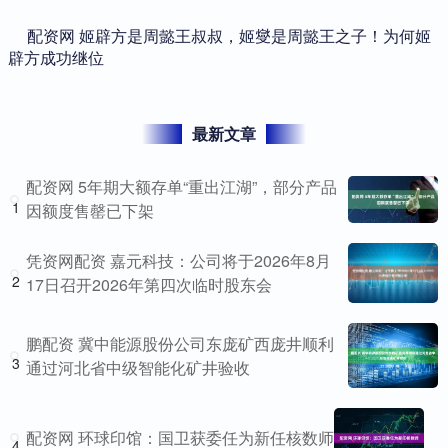
​配资网 姬辟方是周懿王叔叔，姬燮是周懿王之子！为何姬
辟方成功继位
最新文章
配资网 5年期大额存单“重出江湖”，部分产品
1
因额度售罄已下架
凭资网配资 嘉元科技：公司将于2026年8月
2
17日召开2026年第四次临时股东会
鹏配资 冀中能源股份公司东庞矿西庞井顺利
3
通过河北省中级智能化矿井验收
配资网 环球印馆：国卫获委任为新任核数师
4