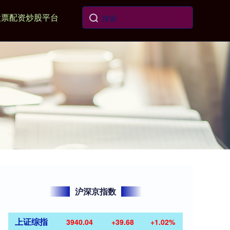
股票配资炒股平台
沪深京指数
上证综指
3940.04
+39.68
+1.02%