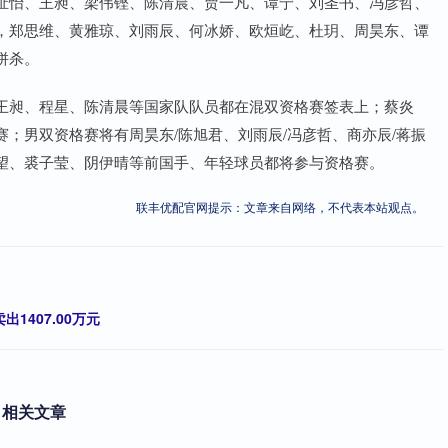
祉怡、王昶、梁伟铿、陈清晨、贾一凡、谭宁、刘圣书、冯彦哲、
，郑思维、黄雅琼、刘雨辰、何冰娇、欧烜屹、杜玥、周昊东、谭
拼杀。
王昶、程星、陈清晨等国家队队员都在混双资格赛签表上；蔡炎
；男双资格赛将有周昊东/陈旭君、刘雨辰/冯彦哲、商亦辰/蒋振
望、裘子莹、阴伊晴等前国手、年轻球员都将参与资格赛。
联丰优配官网提示：文章来自网络，不代表本站观点。
1407.00万元
相关文章