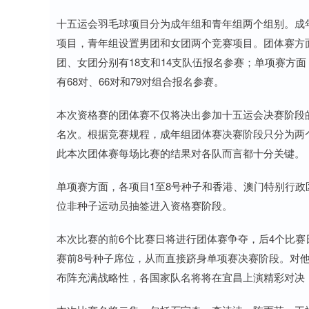
十五运会羽毛球项目分为成年组和青年组两个组别。成
项目，青年组设置男团和女团两个竞赛项目。团体赛方面
团、女团分别有18支和14支队伍报名参赛；单项赛方面
有68对、66对和79对组合报名参赛。
本次资格赛的团体赛不仅将决出参加十五运会决赛阶段
名次。根据竞赛规程，成年组团体赛决赛阶段只分为两
此本次团体赛每场比赛的结果对各队而言都十分关键。
单项赛方面，各项目1至8号种子和香港、澳门特别行政
位非种子运动员抽签进入资格赛阶段。
本次比赛的前6个比赛日将进行团体赛争夺，后4个比
赛前8号种子席位，从而直接跻身单项赛决赛阶段。对
布阵充满战略性，各国家队名将将在宜昌上演精彩对决